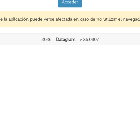
Acceder
de la aplicación puede verse afectada en caso de no utilizar el naveg
2026 -
Datagram
- v 26.0807